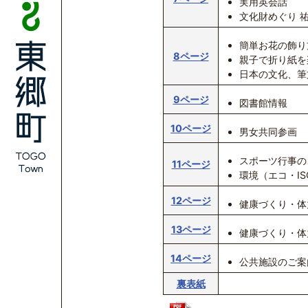
実用英会話
文化財めぐり 
簡単お花の飾り
8ページ
親子で折り紙を
日本の文化、筆
9ページ
図書館情報
10ページ
男女共同参画
スポーツ行事の
11ページ
環境（エコ・I
12ページ
健康づくり・体
13ページ
健康づくり・体
14ページ
公共施設のご案
裏表紙