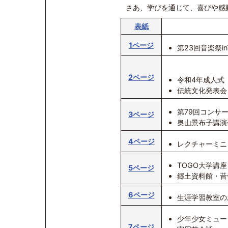
さあ、学びを通じて、喜びや感
表紙
1ページ
第23回音楽祭in
2ページ
令和4年成人式
伝統文化発表会
第79回コンサ
3ページ
奥山景布子講演
4ページ
レクチャーミニ
TOGO大学講座
5ページ
郷土資料館・昔
6ページ
生涯学習教室の
少年少女ミュー
7ページ