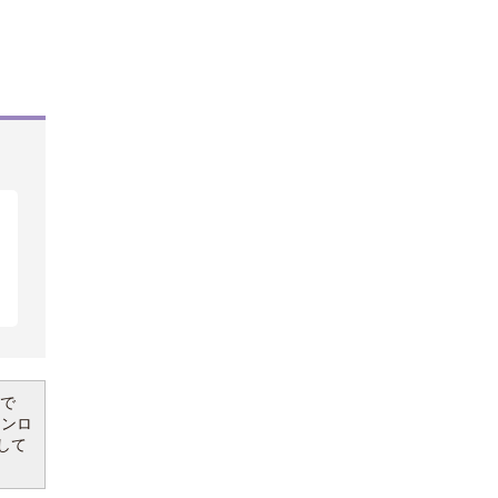
要で
ウンロ
して