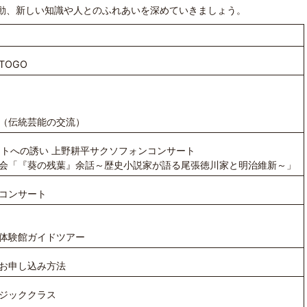
動、新しい知識や人とのふれあいを深めていきましょう。
TOGO
（伝統芸能の交流）
ートへの誘い 上野耕平サクソフォンコンサート
会「『葵の残葉』余話～歴史小説家が語る尾張徳川家と明治維新～」
コンサート
体験館ガイドツアー
お申し込み方法
ジッククラス