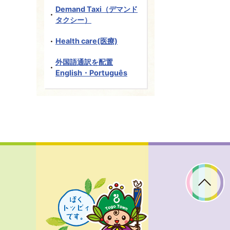
Demand Taxi（デマンド
タクシー）
Health care(医療)
外国語通訳を配置
English・Português
ぼ
く
ト
ッ
ピ