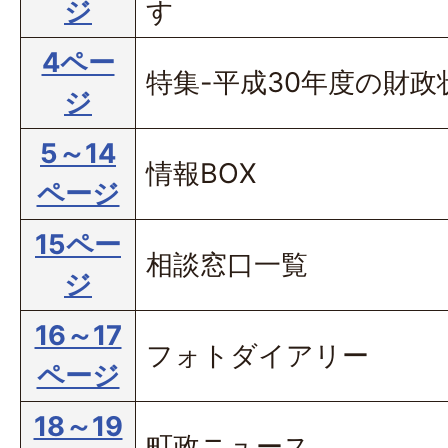
ジ
す
4ペー
特集-平成30年度の財政
ジ
5～14
情報BOX
ページ
15ペー
相談窓口一覧
ジ
16～17
フォトダイアリー
ページ
18～19
町政ニュース