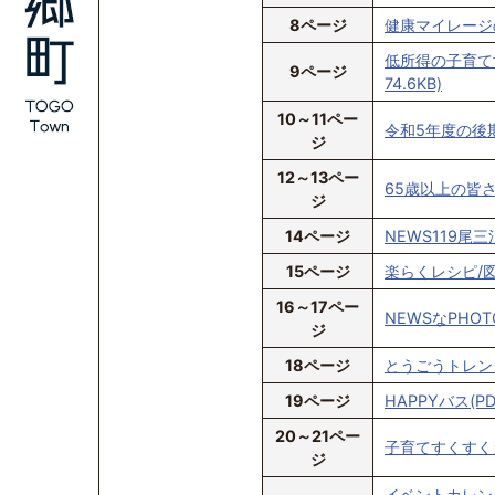
8ページ
健康マイレージの
低所得の子育て
9ページ
74.6KB)
10～11ペー
令和5年度の後期
ジ
12～13ペー
65歳以上の皆さ
ジ
14ページ
NEWS119尾三
15ページ
楽らくレシピ/図書
16～17ペー
NEWSなPHOTO
ジ
18ページ
とうごうトレンド
19ページ
HAPPYバス(PD
20～21ペー
子育てすくすくガイ
ジ
イベントカレン