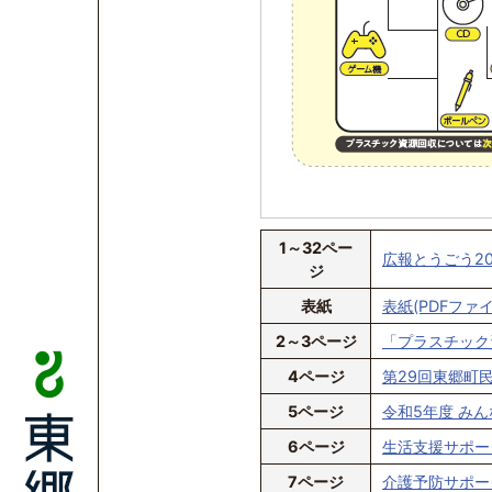
1～32ペー
広報とうごう202
ジ
表紙
表紙(PDFファイル
2～3ページ
「プラスチック資
4ページ
第29回東郷町民
5ページ
令和5年度 みん
6ページ
生活支援サポータ
7ページ
介護予防サポータ