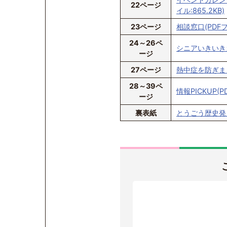
22ページ
イル:865.2KB)
23ページ
相談窓口(PDFファ
24～26ペ
シニアいきいきガイ
ージ
27ページ
熱中症を防ぎましょ
28～39ペ
情報PICKUP(P
ージ
裏表紙
とうごう歴史発見！