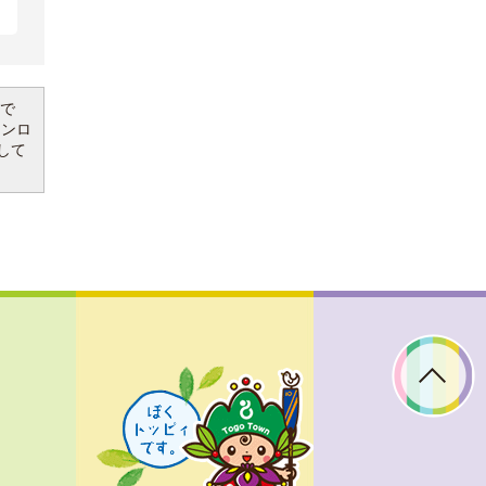
要で
ウンロ
して
ぼ
く
ト
ッ
ピ