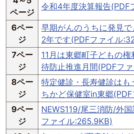
4～5
令和4年度決算報告(PDFファ
ページ
6ペー
早期がんのうちに発見で
ジ
2年です(PDFファイル:320
7ペー
11月は東郷町子どもの権
ジ
待防止推進月間(PDFファイル
8ペー
特定健診・長寿健診はも
ジ
ちかど保健室in東郷(PDFフ
9ペー
NEWS119/尾三消防/外
ジ
ファイル:265.9KB)