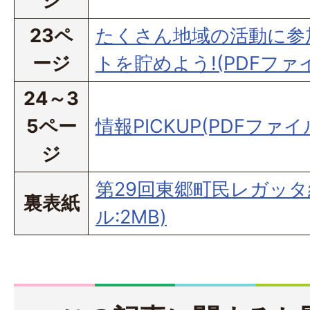
ジ
23ペ
たくさん地域の活動に参
ージ
トを貯めよう!(PDFファイル
24～3
5ペー
情報PICKUP(PDFファイル
ジ
第29回東郷町民レガッタ
裏表紙
ル:2MB)