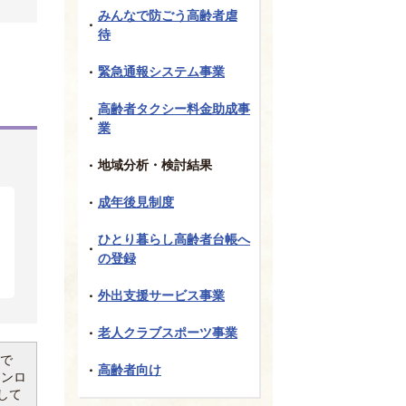
みんなで防ごう高齢者虐
待
緊急通報システム事業
高齢者タクシー料金助成事
業
地域分析・検討結果
成年後見制度
ひとり暮らし高齢者台帳へ
の登録
外出支援サービス事業
老人クラブスポーツ事業
要で
高齢者向け
ウンロ
して