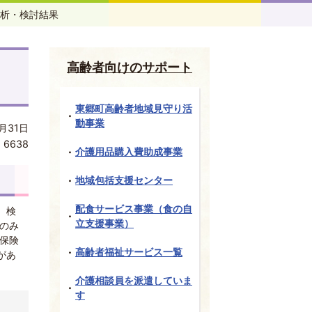
析・検討結果
高齢者向けのサポート
東郷町高齢者地域見守り活
動事業
月31日
:
6638
介護用品購入費助成事業
地域包括支援センター
配食サービス事業（食の自
、検
立支援事業）
のみ
保険
高齢者福祉サービス一覧
があ
介護相談員を派遣していま
す