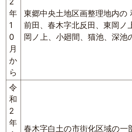
2
年
東郷中央土地区画整理地内の 
1
前田、春木字北反田、東岡ノ
0
岡ノ上、小廻間、猫池、深池
月
か
ら
令
和
2
年
春木字白土の市街化区域の一