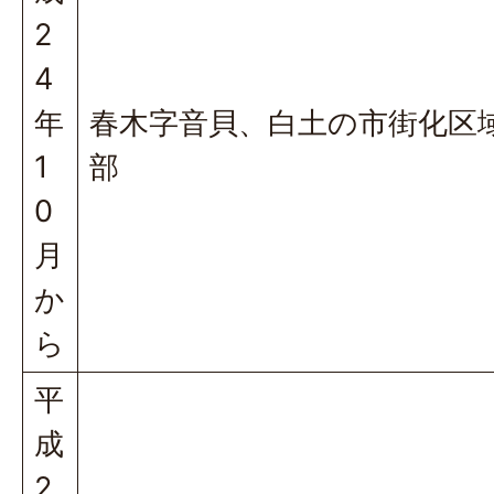
2
4
年
春木字音貝、白土の市街化区
1
部
0
月
か
ら
平
成
2