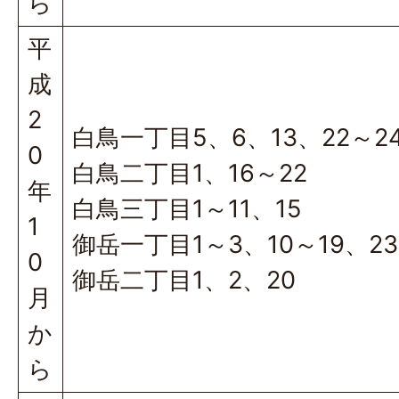
ら
平
成
2
白鳥一丁目5、6、13、22～2
0
白鳥二丁目1、16～22
年
白鳥三丁目1～11、15
1
御岳一丁目1～3、10～19、23
0
御岳二丁目1、2、20
月
か
ら