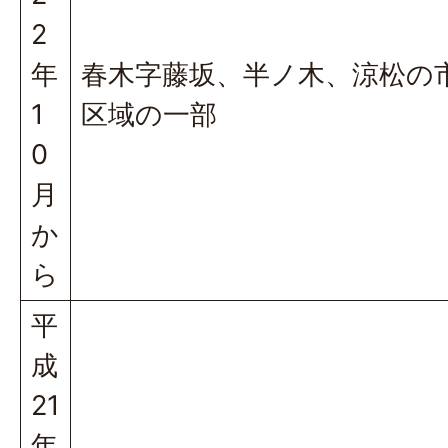
2
年
春木字藤坂、半ノ木、涼松の
1
区域の一部
0
月
か
ら
平
成
21
年