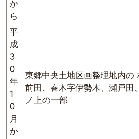
か
ら
平
成
3
0
東郷中央土地区画整理地内の 
年
前田、春木字伊勢木、瀬戸田
1
ノ上の一部
0
月
か