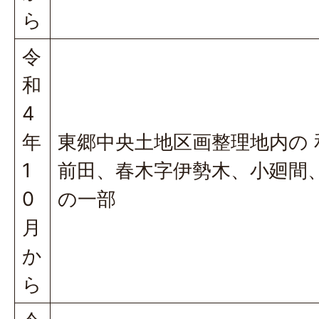
ら
令
和
4
年
東郷中央土地区画整理地内の 
1
前田、春木字伊勢木、小廻間
0
の一部
月
か
ら