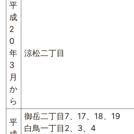
平
成
2
0
年
涼松二丁目
3
月
か
ら
御岳二丁目7、17、18、19
平
白鳥一丁目2、3、4