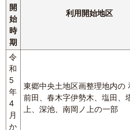
開
利用開始地区
始
時
期
令
和
5
東郷中央土地区画整理地内の 
年
前田、春木字伊勢木、塩田、
4
上、深池、南岡ノ上の一部
月
か