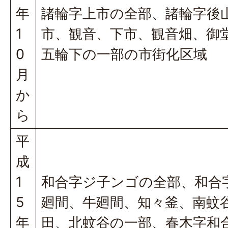
年
諸輪字上市の全部、諸輪字後
1
市、観音、下市、観音畑、御
0
五輪下の一部の市街化区域
月
か
ら
平
成
1
和合字ジ子ンゴの全部、和合
5
廻間、牛廻間、知々釜、南蚊
年
田、北蚊谷の一部、春木字和