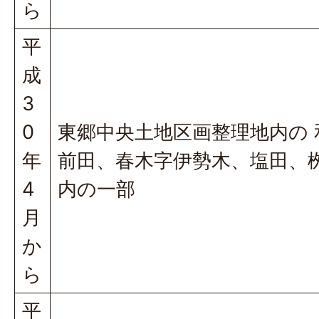
ら
平
成
3
0
東郷中央土地区画整理地内の 
年
前田、春木字伊勢木、塩田、
4
内の一部
月
か
ら
平