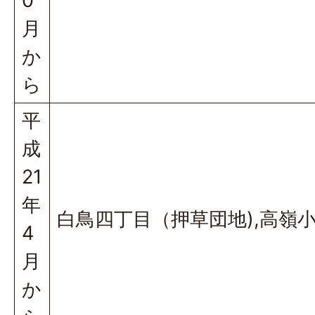
0
月
か
ら
平
成
21
年
白鳥四丁目（押草団地),高嶺
4
月
か