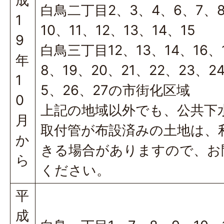
成
白鳥二丁目2、3、4、6、7、
1
10、11、12、13、14、15
9
白鳥三丁目12、13、14、16、
年
8、19、20、21、22、23、2
1
5、26、27の市街化区域
0
上記の地域以外でも、公共下
月
取付管が布設済みの土地は、
か
きる場合がありますので、お
ら
ください。
平
成