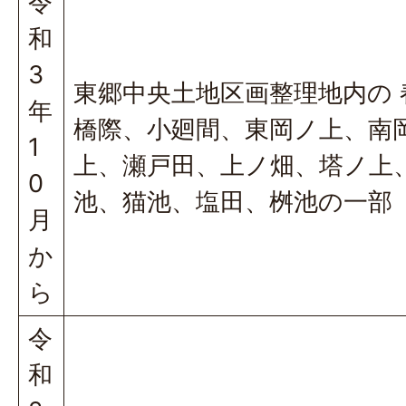
令
和
3
東郷中央土地区画整理地内の 
年
橋際、小廻間、東岡ノ上、南
1
上、瀬戸田、上ノ畑、塔ノ上
0
池、猫池、塩田、桝池の一部
月
か
ら
令
和