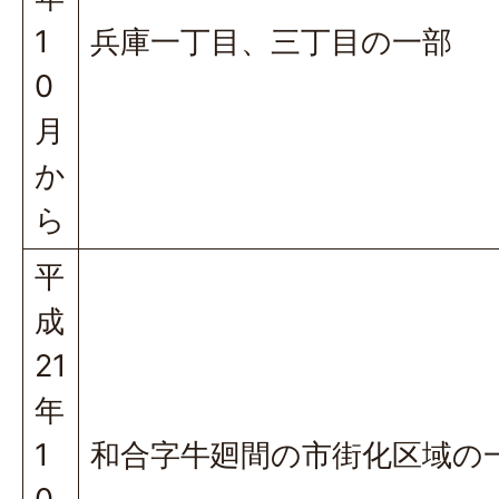
1
兵庫一丁目、三丁目の一部
0
月
か
ら
平
成
21
年
1
和合字牛廻間の市街化区域の