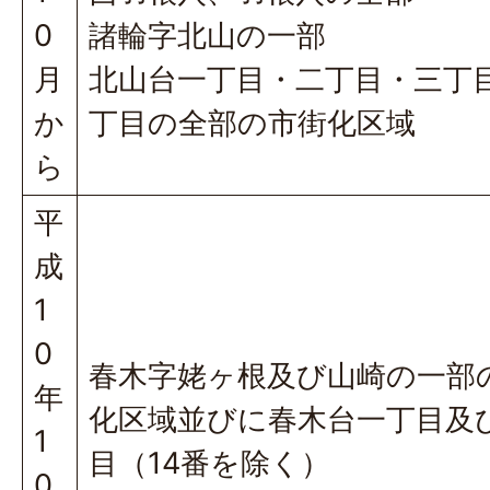
0
諸輪字北山の一部
月
北山台一丁目・二丁目・三丁
か
丁目の全部の市街化区域
ら
平
成
1
0
春木字姥ヶ根及び山崎の一部
年
化区域並びに春木台一丁目及
1
目（14番を除く）
0