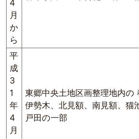
4
月
か
ら
平
成
3
1
東郷中央土地区画整理地内の 
年
伊勢木、北見額、南見額、猫
4
戸田の一部
月