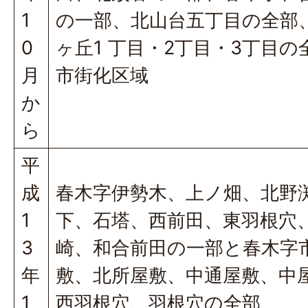
1
の一部、北山台五丁目の全部
0
ヶ丘1 丁目・2丁目・3丁目の
月
市街化区域
か
ら
平
成
春木字伊勢木、上ノ畑、北野
1
下、石塔、西前田、東羽根穴
3
崎、和合前田の一部と春木字
年
敷、北所屋敷、中通屋敷、中
1
西羽根穴、羽根穴の全部