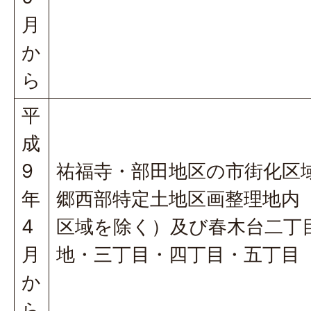
月
か
ら
平
成
9
祐福寺・部田地区の市街化区
年
郷西部特定土地区画整理地内
4
区域を除く）及び春木台二丁目
月
地・三丁目・四丁目・五丁目
か
ら