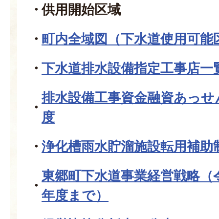
供用開始区域
町内全域図（下水道使用可能
下水道排水設備指定工事店一
排水設備工事資金融資あっせ
度
浄化槽雨水貯溜施設転用補助
東郷町下水道事業経営戦略（
年度まで）