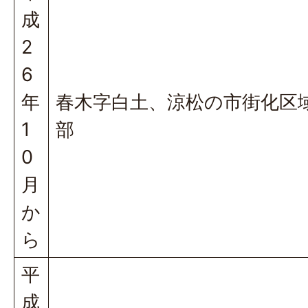
成
2
6
年
春木字白土、涼松の市街化区
1
部
0
月
か
ら
平
成