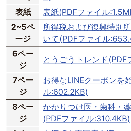
表紙
表紙(PDFファイル:1.5M
2~5ペ
所得税および復興特別所
ージ
いて(PDFファイル:653.
6ペー
とうごうトレンド(PDFフ
ジ
7ペー
お得なLINEクーポンを
ジ
ル:602.2KB)
8ペー
かかりつけ医・歯科・
ジ
(PDFファイル:310.4KB)