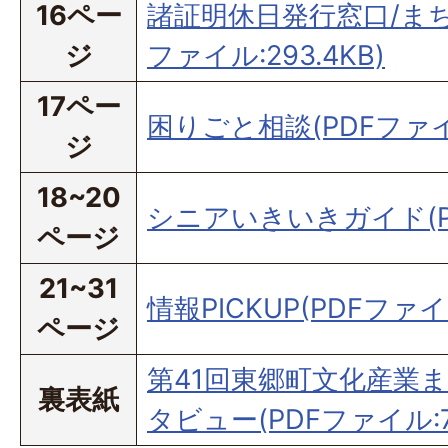
16ペー
諸証明休日発行窓口/まち
ジ
ファイル:293.4KB)
17ペー
困りごと相談(PDFファイル
ジ
18~20
シニアいきいきガイド(PD
ページ
21~31
情報PICKUP(PDFファイル
ページ
第41回東郷町文化産業
裏表紙
タビュー(PDFファイル:75