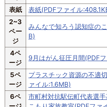
表紙
表紙(PDFファイル:408.1K
2~3
みんなで知ろう認知症のこと(
ペー
B)
ジ
4ペ
9月はがん征圧月間(PDFファ
ージ
5ペ
プラスチック資源の不適切
ージ
ァイル:1.6MB)
6ペ
市町村対抗駅伝町代表選手
ージ
こもり家族教室(PDFファイル: