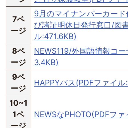
9月のマイナンバーカード
7ペ
び諸証明休日発行窓口/図書
ージ
ル:471.6KB)
8ペ
NEWS119/外国語情報コー
ージ
3.4KB)
9ペ
HAPPYバス(PDFファイル:2
ージ
10~1
1ペ
NEWSなPHOTO(PDFファイ
ージ