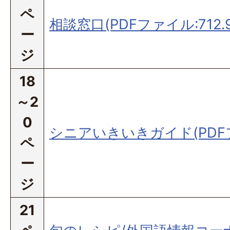
ペ
相談窓口(PDFファイル:712.9
ー
ジ
18
～2
0
シニアいきいきガイド(PDFフ
ペ
ー
ジ
21