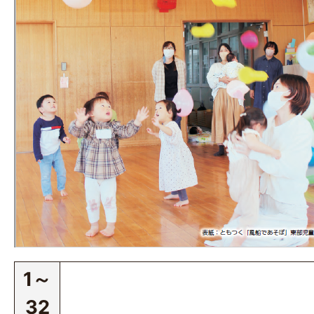
1～
32