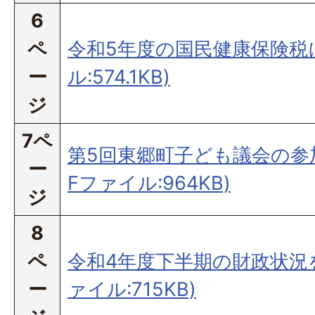
6
ペ
令和5年度の国民健康保険税に
ー
ル:574.1KB)
ジ
7ペ
第5回東郷町子ども議会の参加
ー
Fファイル:964KB)
ジ
8
ペ
令和4年度下半期の財政状況を
ー
ァイル:715KB)