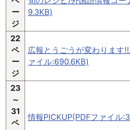
ペ
旬のレシピ/外国語情報コーナー
ー
9.3KB)
ジ
22
ペ
広報とうごうが変わります!!
ー
ァイル:690.6KB)
ジ
23
～
31
情報PICKUP(PDFファイル:3.
ペ