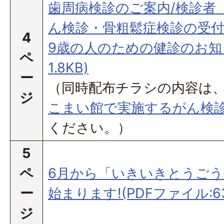
歯周病検診のご案内/検診者
ん検診・骨粗鬆症検診の受付
4
9歳の人のための健診のお知ら
ペ
1.8KB)
ー
（同時配布チラシの内容は
ジ
こまい館で実施するがん検
ください。）
5
ペ
6月から「いきいきとうご
ー
始まります!(PDFファイル:63
ジ