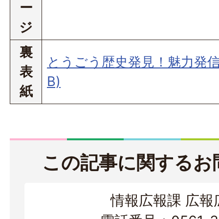
ー
ジ
裏
とうごう歴史発見！魅力発信!!(
表
B)
紙
この記事に関するお
情報広報課 広報