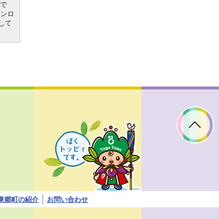
要で
ウンロ
して
ぼ
く
ト
ッ
ピ
ィ
で
す。
東郷町の紹介
お問い合わせ