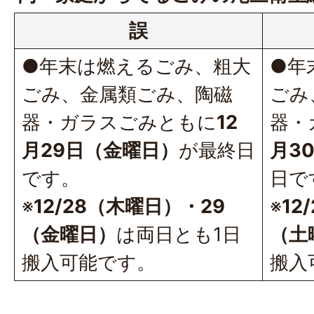
誤
●年末は燃えるごみ、粗大
●年
ごみ、金属類ごみ、陶磁
ごみ
器・ガラスごみともに
12
器・
月29日（金曜日）
が最終日
月3
です。
日で
※
12/28（木曜日）・29
※
12
（金曜日）
は両日とも1日
（土
搬入可能です。
搬入