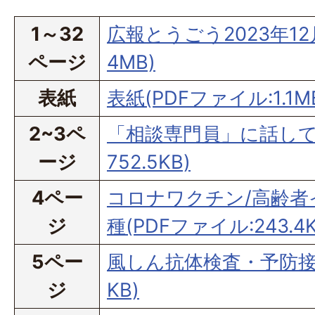
1～32
広報とうごう2023年12月
ページ
4MB)
表紙
表紙(PDFファイル:1.1M
2~3ペ
「相談専門員」に話してみ
ージ
752.5KB)
4ペー
コロナワクチン/高齢者
ジ
種(PDFファイル:243.4K
5ペー
風しん抗体検査・予防接種
ジ
KB)