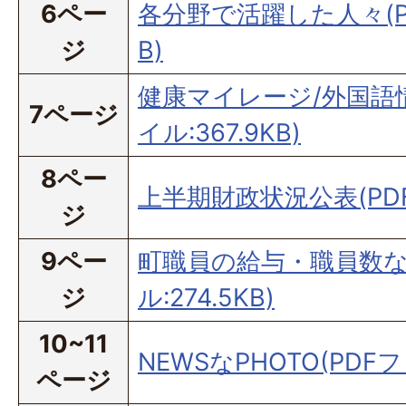
6ペー
各分野で活躍した人々(PD
ジ
B)
健康マイレージ/外国語情
7ページ
イル:367.9KB)
8ペー
上半期財政状況公表(PDFフ
ジ
9ペー
町職員の給与・職員数な
ジ
ル:274.5KB)
10~11
NEWSなPHOTO(PDFファ
ページ