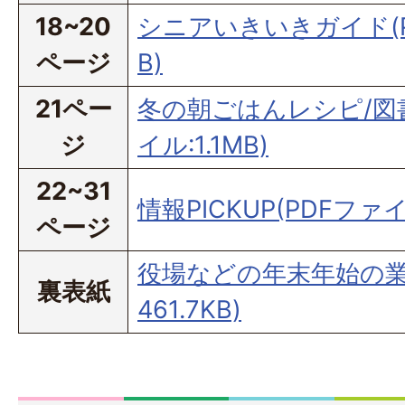
18~20
シニアいきいきガイド(PD
ページ
B)
21ペー
冬の朝ごはんレシピ/図
ジ
イル:1.1MB)
22~31
情報PICKUP(PDFファイ
ページ
役場などの年末年始の業務
裏表紙
461.7KB)