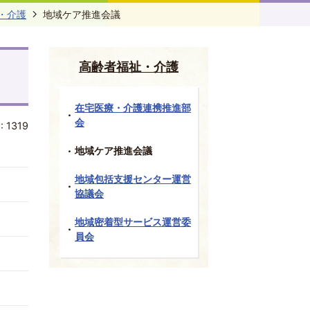
・介護
地域ケア推進会議
高齢者福祉・介護
在宅医療・介護連携推進部
会
:
1319
地域ケア推進会議
地域包括支援センター運営
協議会
地域密着型サービス運営委
員会