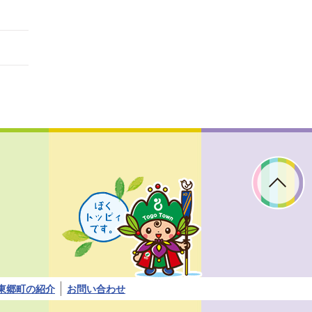
ぼ
く
ト
ッ
ピ
ィ
で
す。
東郷町の紹介
お問い合わせ