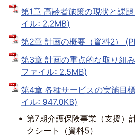
第1章 高齢者施策の現状と課題（
イル: 2.2MB)
第2章 計画の概要（資料2） (PD
第3章 計画の重点的な取り組み方
ファイル: 2.5MB)
第4章 各種サービスの実施目標（
イル: 947.0KB)
第7期介護保険事業（支援）
クシート（資料5）