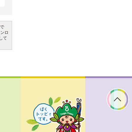
要で
ウンロ
して
ぼ
く
ト
ッ
ピ
ィ