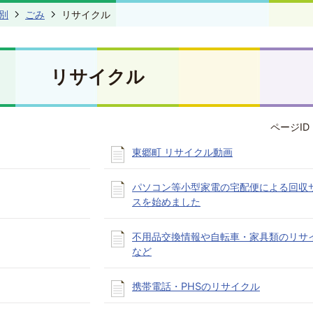
別
ごみ
リサイクル
リサイクル
ページID 
東郷町 リサイクル動画
パソコン等小型家電の宅配便による回収
スを始めました
不用品交換情報や自転車・家具類のリサ
など
携帯電話・PHSのリサイクル