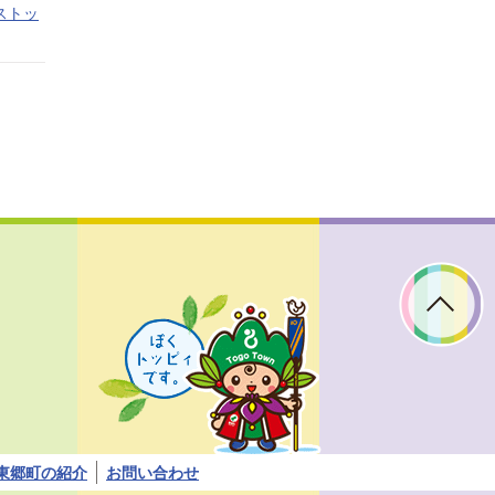
ストッ
ぼ
く
ト
ッ
ピ
ィ
で
す。
東郷町の紹介
お問い合わせ