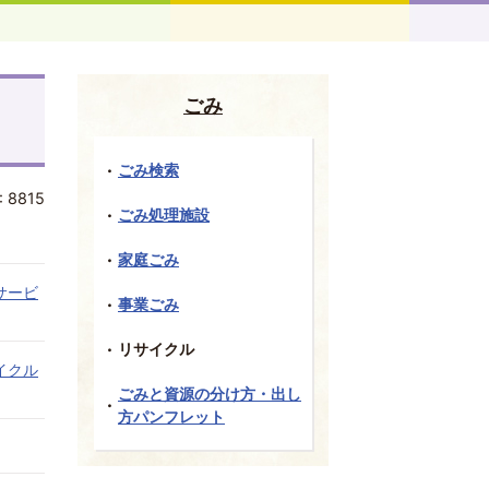
ごみ
ごみ検索
:
8815
ごみ処理施設
家庭ごみ
サービ
事業ごみ
リサイクル
イクル
ごみと資源の分け方・出し
方パンフレット