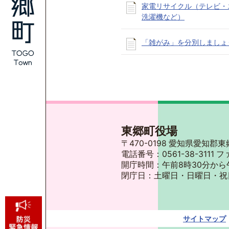
家電リサイクル（テレビ・
洗濯機など）
「雑がみ」を分別しましょ
東郷町役場
〒470-0198 愛知県愛知
電話番号：0561-38-3111 フ
開庁時間：午前8時30分から
閉庁日：土曜日・日曜日・祝
サイトマップ