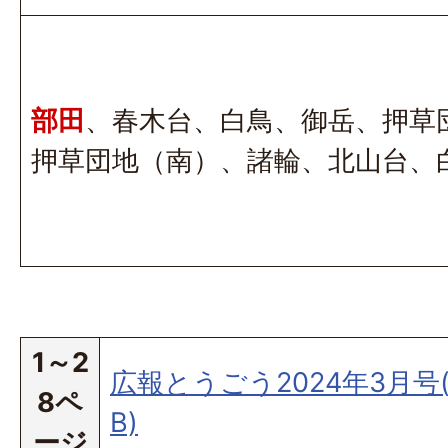
部田
、春木台、白鳥、御岳、押草
押草団地（南）、諸輪、北山台、
1～2
広報とうごう2024年3月号(P
8ペ
B)
ージ