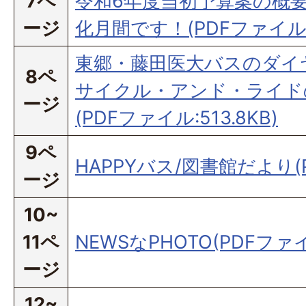
7ペ
令和6年度当初予算案の概要
ージ
化月間です！(PDFファイル:3
東郷・藤田医大バスのダイ
8ペ
サイクル・アンド・ライド
ージ
(PDFファイル:513.8KB)
9ペ
HAPPYバス/図書館だより(P
ージ
10~
11ペ
NEWSなPHOTO(PDFファイル
ージ
12~