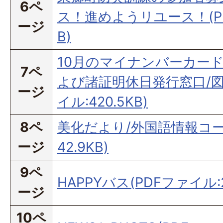
6ペ
ス！進めようリユース！(PDF
ージ
B)
10月のマイナンバーカー
7ペ
よび諸証明休日発行窓口/図
ージ
イル:420.5KB)
8ペ
美化だより/外国語情報コーナ
ージ
42.9KB)
9ペ
HAPPYバス(PDFファイル:2
ージ
10ペ