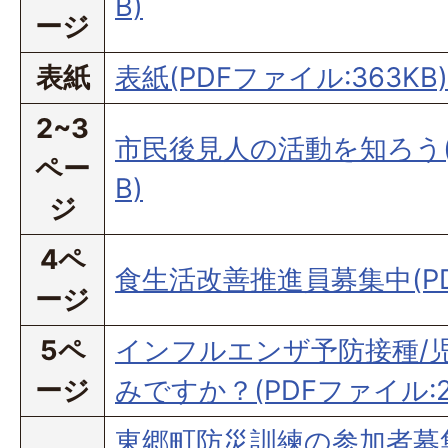
B)
ージ
表紙
表紙(PDFファイル:363KB)
2~3
市民後見人の活動を知ろう(P
ペー
B)
ジ
4ペ
食生活改善推進員募集中(PDF
ージ
5ペ
インフルエンザ予防接種/
ージ
みですか？(PDFファイル:25
東郷町防災訓練の参加者募