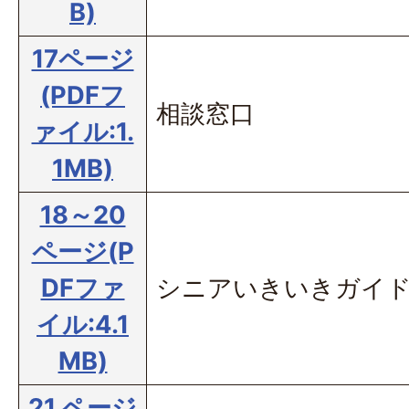
B)
17ページ
(PDFフ
相談窓口
ァイル:1.
1MB)
18～20
ページ(P
DFファ
シニアいきいきガイ
イル:4.1
MB)
21 ページ