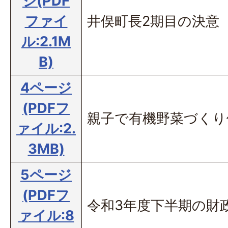
ジ(PDF
ファイ
井俣町長2期目の決意
ル:2.1M
B)
4ページ
(PDFフ
親子で有機野菜づくり
ァイル:2.
3MB)
5ページ
(PDFフ
令和3年度下半期の財
ァイル:8