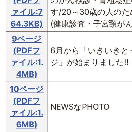
(PDFフ
のがん検診・骨粗鬆症
ァイル:7
す/20～30歳の人の
64.3KB)
(健康診査・子宮頸がん
9ページ
(PDFフ
6月から「いきいきと
ァイル:1.
ジ」が始まりました!!
4MB)
10ページ
(PDFフ
NEWSなPHOTO
ァイル:1.
6MB)