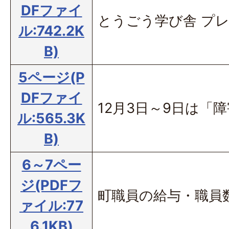
DFファイ
とうごう学び舎 プ
ル:742.2K
B)
5ページ(P
DFファイ
12月3日～9日は「
ル:565.3K
B)
6～7ペー
ジ(PDFフ
町職員の給与・職員
ァイル:77
6.1KB)