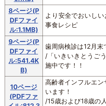
8ページ(P
より安全でおいしい
DFファイ
事食レシピ
ル:1.1MB)
9ページ(P
歯周病検診は12月
DFファイ
/「いきいきとうご
ル:541.4K
施中です！！
B)
高齢者インフルエン
10ページ
います！
(PDFファ
/15歳および18歳
イル:812.3