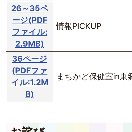
26～35ペ
ージ(PDF
情報PICKUP
ファイル:
2.9MB)
36ページ
(PDFファ
まちかど保健室in東
イル:1.2M
B)