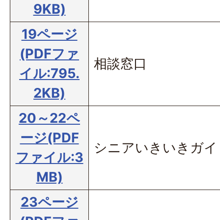
9KB)
19ページ
(PDFファ
相談窓口
イル:795.
2KB)
20～22ペ
ージ(PDF
シニアいきいきガイ
ファイル:3
MB)
23ページ