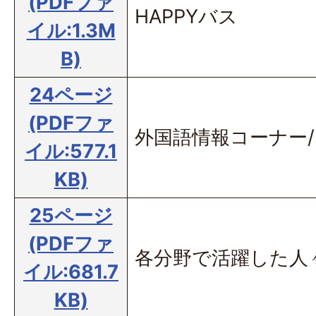
(PDFファ
HAPPYバス
イル:1.3M
B)
24ページ
(PDFファ
外国語情報コーナー
イル:577.1
KB)
25ページ
(PDFファ
各分野で活躍した人
イル:681.7
KB)