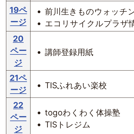
19ペ
前川生きものウォッチ
ージ
エコリサイクルプラザ
20
ペー
講師登録用紙
ジ
21ペ
TISふれあい楽校
ージ
22
togoわくわく体操塾
ペー
TISトレジム
ジ