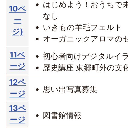
はじめよう！おうちで
10ペ
なし
ー
いきもの羊毛フェルト
ジ)
オーガニックアロマの
11ペ
初心者向けデジタルイ
ージ
歴史講座 東郷町外の文
12ペ
思い出写真募集
ージ
13ペ
図書館情報
ージ