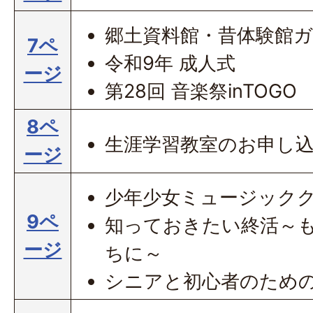
郷土資料館・昔体験館
7ペ
令和9年 成人式
ージ
第28回 音楽祭inTOGO
8ペ
生涯学習教室のお申し
ージ
少年少女ミュージック
9ペ
知っておきたい終活～
ージ
ちに～
シニアと初心者のため