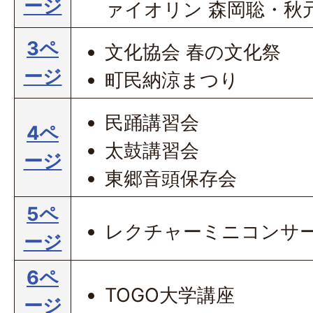
ージ
ァイオリン 森岡聡・秋
3ペ
文化協会 春の文化祭
ージ
町民納涼まつり
民踊講習会
4ペ
太鼓講習会
ージ
東郷音頭保存会
5ペ
レクチャーミニコンサ
ージ
6ペ
TOGO大学講座
ージ