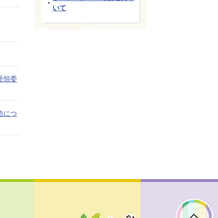
いて
受領委
給につ
ぼ