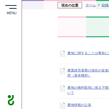
ホーム
組織
現在の位置
農地に関することは事前に
農業経営基盤の強化の促進
想（基本構想）
農地の権利取得に係る下限
いて
農地情報の公表