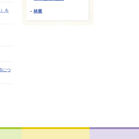
査）を
林業
項につ