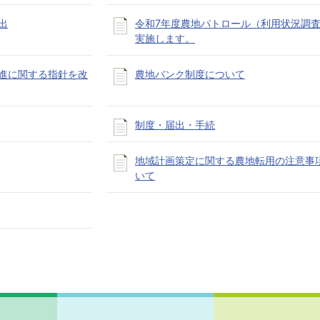
出
令和7年度農地パトロール（利用状況調
実施します。
進に関する指針を改
農地バンク制度について
制度・届出・手続
地域計画策定に関する農地転用の注意事
いて