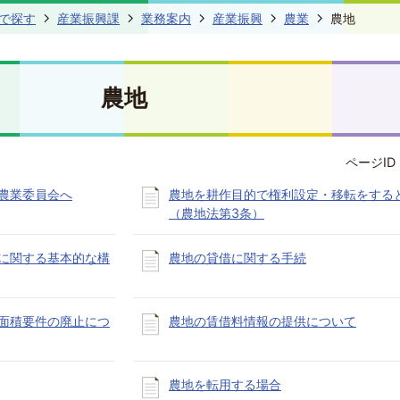
で探す
産業振興課
業務案内
産業振興
農業
農地
農地
ページID 
農業委員会へ
農地を耕作目的で権利設定・移転をする
（農地法第3条）
に関する基本的な構
農地の貸借に関する手続
面積要件の廃止につ
農地の賃借料情報の提供について
農地を転用する場合