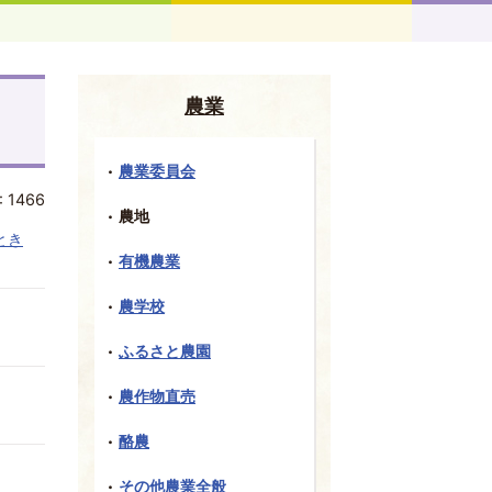
農業
農業委員会
:
1466
農地
とき
有機農業
農学校
ふるさと農園
農作物直売
酪農
その他農業全般